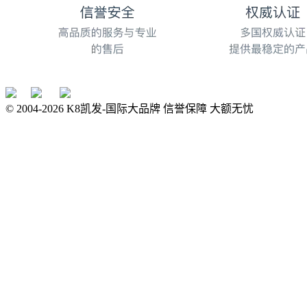
© 2004-
2026
K8凯发-国际大品牌 信誉保障 大额无忧