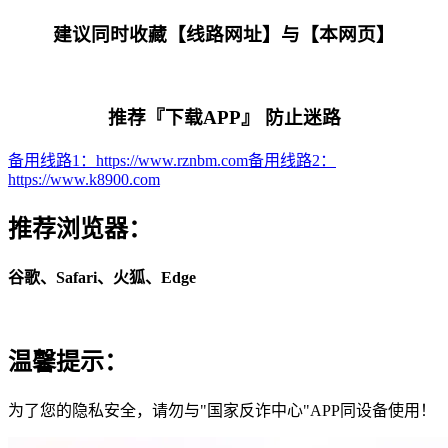
建议同时收藏【线路网址】与【本网页】
推荐『下载APP』 防止迷路
备用线路
1
：
https://www.rznbm.com
备用线路
2
：
https://www.k8900.com
推荐浏览器：
谷歌、Safari、火狐、Edge
温馨提示：
为了您的隐私安全，请勿与"国家反诈中心"APP同设备使用！