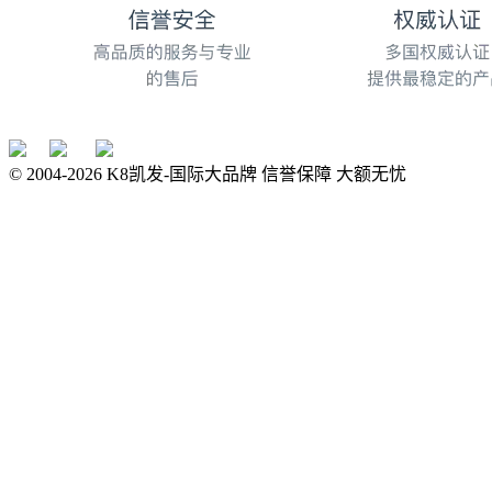
© 2004-
2026
K8凯发-国际大品牌 信誉保障 大额无忧