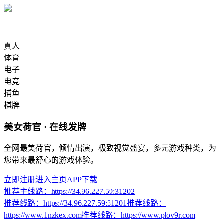
真人
体育
电子
电竞
捕鱼
棋牌
美女荷官 · 在线发牌
全网最美荷官，倾情出演，极致视觉盛宴，多元游戏种类，为
您带来最舒心的游戏体验。
立即注册
进入主页
APP下载
推荐主线路：
https://34.96.227.59:31202
推荐线路：
https://34.96.227.59:31201
推荐线路：
https://www.1nzkex.com
推荐线路：
https://www.plov9r.com