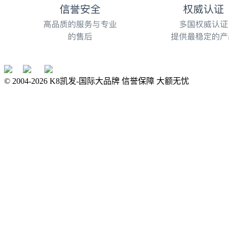
© 2004-
2026
K8凯发-国际大品牌 信誉保障 大额无忧